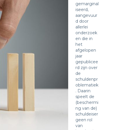
gemarginal
iseerd,
aangevuur
d door
allerlei
onderzoek
en die in
het
afgelopen
jaar
gepublicee
rd zijn over
de
schuldenpr
oblematiek
. Daarin
speelt de
(beschermi
ng van de)
schuldeiser
geen rol
van