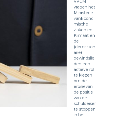
VVCM
vragen het
Ministerie
vanEcono
mische
Zaken en
Klimaat en
de
(demission
aire)
bewindslie
den een
actieve rol
te kiezen
om de
erosievan
de positie
van de
schuldeiser
te stoppen
in het