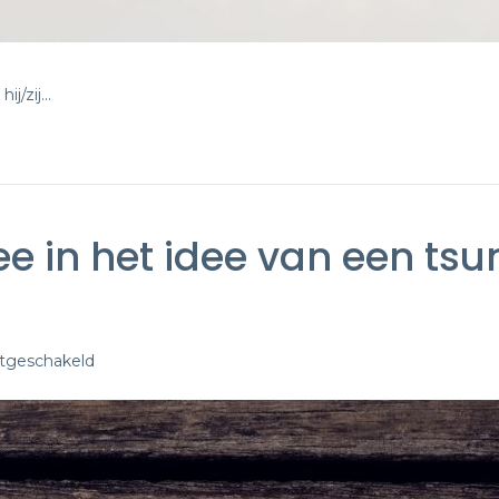
ij/zij…
mee in het idee van een ts
voor
itgeschakeld
Knot:
‘Ik
ga
niet
mee
in