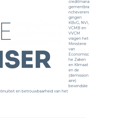
creditmana
gementbra
nchevereni
gingen
KBvG, NVI,
VCMB en
VVCM
vragen het
Ministerie
van
Economisc
he Zaken
en Klimaat
en de
(demission
aire)
bewindslie
ntinuïteit en betrouwbaarheid van het