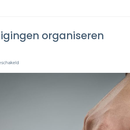
gingen organiseren
voor
eschakeld
CM-
brancheverenigingen
organiseren
een
tegengeluid