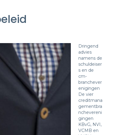
eleid
Dringend
advies
namens de
schuldeiser
s en de
cm-
branchever
enigingen
De vier
creditmana
gementbra
nchevereni
gingen
KBvG, NVI,
VCMB en