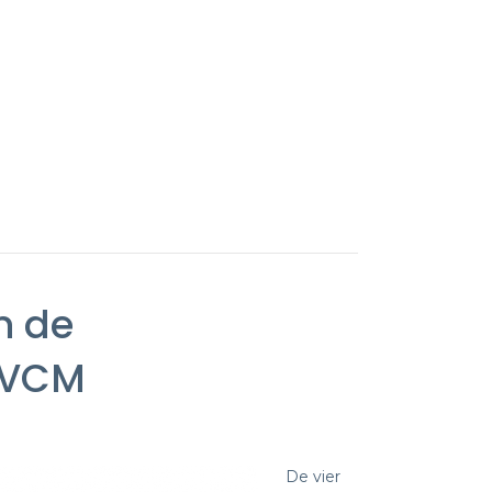
n de
VVCM
De vier