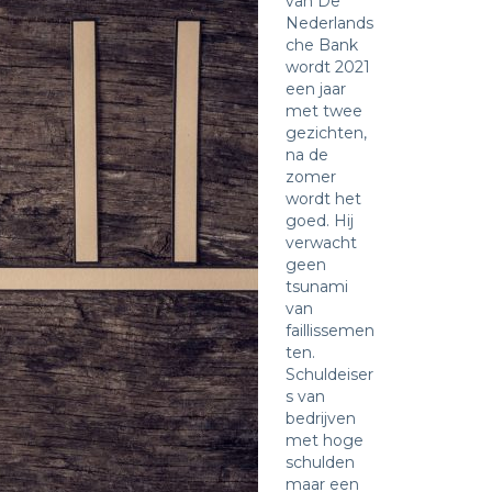
van De
Nederlands
che Bank
wordt 2021
een jaar
met twee
gezichten,
na de
zomer
wordt het
goed. Hij
verwacht
geen
tsunami
van
faillissemen
ten.
Schuldeiser
s van
bedrijven
met hoge
schulden
maar een