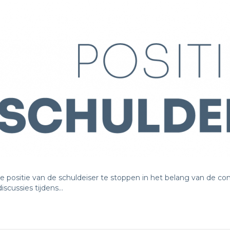
belangrijkste
adviezen
van
de
brancheverenigingen
KBvG,
NVI,
VCMB
en
VVCM
e positie van de schuldeiser te stoppen in het belang van de co
scussies tijdens…