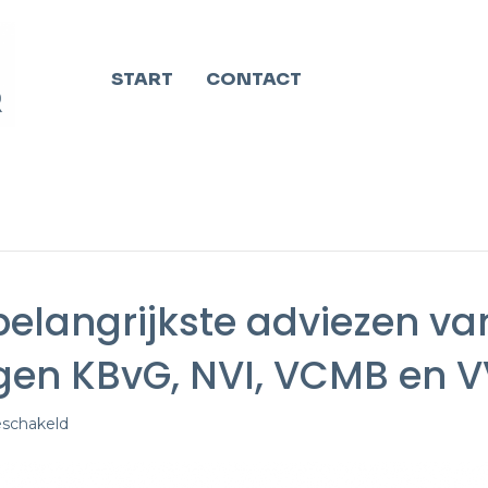
START
CONTACT
belangrijkste adviezen va
gen KBvG, NVI, VCMB en 
voor
eschakeld
Toelichting
op
de