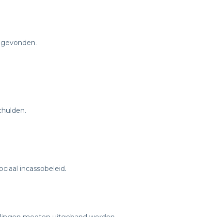
k gevonden.
chulden.
iaal incassobeleid.