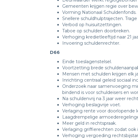
Deurwaarder werkt regiogebonden 
Gemeenten krijgen regie over bew
Vorming Nationaal Schuldenfonds.
Snellere schuldhulptrajecten. Tra
Verbod op huisuitzettingen.
Taboe op schulden doorbreken.
Verhoging kredietleeftijd naar 21 jaa
Invoering schuldenrechter.
D66
Einde toeslagenstelsel.
Voortzetting brede schuldenaanpa
Mensen met schulden krijgen elk ja
Inrichting centraal geleid sociaal
Onderzoek naar samenvoeging minneli
bindend is voor schuldeisers en w
Na schuldenvrij na 3 jaar weer rec
Verhoging beslagvrije voet.
Verlaging rente voor doorlopende 
Laagdrempelige armoederegeling
Meer geld in rechtspraak.
Verlaging griffierechten zodat ook 
Verhoging vergoeding rechtsbijsta