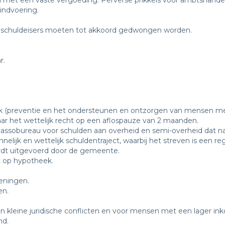
met een vaste vergoeding. Perverse prikkels voor ambtshand
indvoering.
ge schuldeisers moeten tot akkoord gedwongen worden.
r.
k (preventie en het ondersteunen en ontzorgen van mensen me
ar het wettelijk recht op een aflospauze van 2 maanden.
 incassobureau voor schulden aan overheid en semi-overheid dat 
jk en wettelijk schuldentraject, waarbij het streven is een rege
ordt uitgevoerd door de gemeente.
ht op hypotheek.
leningen.
en.
in kleine juridische conflicten en voor mensen met een lager ink
nd.