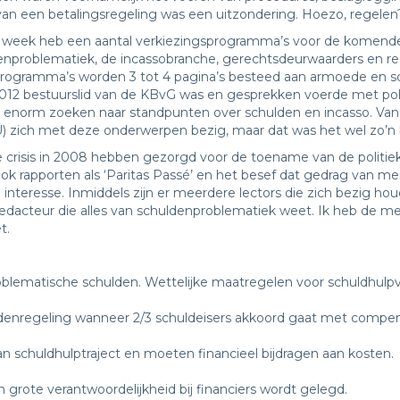
n van een betalingsregeling was een uitzondering. Hoezo, regelen
 week heb een aantal verkiezingsprogramma’s voor de komen
nproblematiek, de incassobranche, gerechtsdeurwaarders en rec
programma’s worden 3 tot 4 pagina’s besteed aan armoede en sc
2012 bestuurslid van de KBvG was en gesprekken voerde met poli
enorm zoeken naar standpunten over schulden en incasso. Van
 zich met deze onderwerpen bezig, maar dat was het wel zo’n 
 crisis in 2008 hebben gezorgd voor de toename van de politie
ok rapporten als ‘Paritas Passé’ en het besef dat gedrag van me
nteresse. Inmiddels zijn er meerdere lectors die zich bezig ho
n redacteur die alles van schuldenproblematiek weet. Ik heb de 
t.
ematische schulden. Wettelijke maatregelen voor schuldhulpve
denregeling wanneer 2/3 schuldeisers akkoord gaat met compen
chuldhulptraject en moeten financieel bijdragen aan kosten.
 grote verantwoordelijkheid bij financiers wordt gelegd.