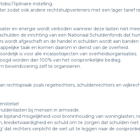
isc11iplinaire instelling.
er zodat ook andere rechtshulpverleners met een lager tarief r
n water en energie wordt verboden wanneer deze lasten niet me
chulden de inrichting van een Nationaal Schuldenfonds dat hu
s wordt afgeschaft en de handel in schulden wordt aan banden
ppelijke taak en komen daarom in dienst van de overheid.
ordelijk is voor alle incassotrajecten van overheidsorganisaties.
oogd worden dan 100% van het oorspronkelijke bedrag.
 bewindvoering zelf te organiseren.
n rechtspraak zoals regelrechters, schuldenrechters en wijkrech
enstelsel
uldenlasten bij mensen in armoede.
e bijstand mogelijkheid voor broninhouding van woninglasten, 
, kredietwaardigheid en schuld om te zorgen dat schulden niet
’ dat rechters verplicht de wet uit te leggen naar de oorspronk