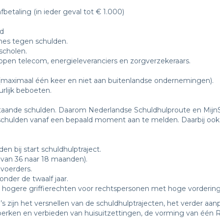
taling (in ieder geval tot € 1.000)
id
es tegen schulden.
scholen.
tappen telecom, energieleveranciers en zorgverzekeraars.
maximaal één keer en niet aan buitenlandse ondernemingen).
rlijk beboeten.
staande schulden. Daarom Nederlandse Schuldhulproute en MijnSc
schulden vanaf een bepaald moment aan te melden. Daarbij ook 
 bij start schuldhulptraject.
 van 36 naar 18 maanden).
voerders.
onder de twaalf jaar.
 hogere griffierechten voor rechtspersonen met hoge vorderin
 zijn het versnellen van de schuldhulptrajecten, het verder aa
eperken en verbieden van huisuitzettingen, de vorming van één R