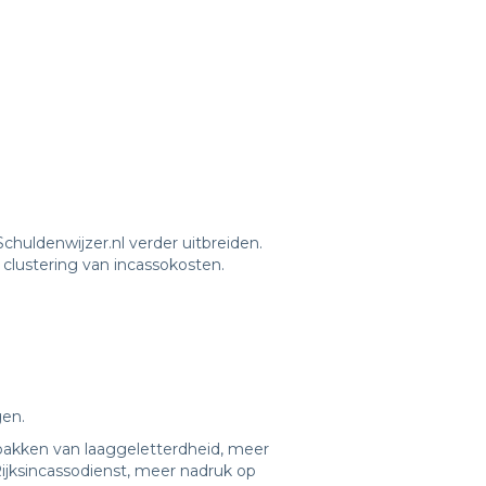
huldenwijzer.nl verder uitbreiden.
clustering van incassokosten.
gen.
npakken van laaggeletterdheid, meer
ijksincassodienst, meer nadruk op