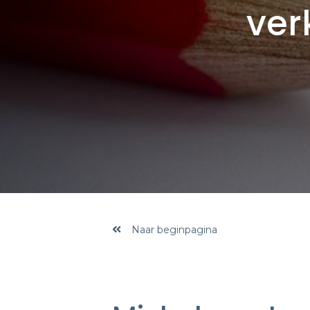
ver
Naar beginpagina