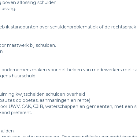
g boven aflossing schulden.
lossing.
b ik standpunten over schuldenproblematiek of de rechtspraa
or maatwerk bij schulden.
en
 die ondernemers maken voor het helpen van medewerkers met s
gens huurschuld.
uiming kwijtschelden schulden overheid
(pauzes op boetes, aanmaningen en rente)
t voor UWV, CAK, CJIB, waterschappen en gemeenten, met een soc
kend preferent.
hulden.