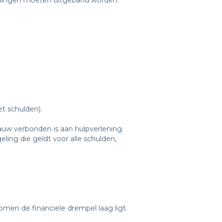
elingen moeten uitgeband worden.
t schulden).
nauw verbonden is aan hulpverlening.
ling die geldt voor alle schulden,
omen de financiele drempel laag ligt.