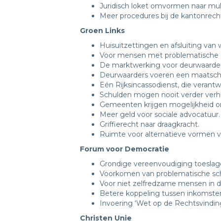
Juridisch loket omvormen naar multid
Meer procedures bij de kantonrecht
Groen Links
Huisuitzettingen en afsluiting va
Voor mensen met problematische s
De marktwerking voor deurwaarder
Deurwaarders voeren een maatscha
Eén Rijksincassodienst, die verantwo
Schulden mogen nooit verder verh
Gemeenten krijgen mogelijkheid om
Meer geld voor sociale advocatuur.
Griffierecht naar draagkracht.
Ruimte voor alternatieve vormen va
Forum voor Democratie
Grondige vereenvoudiging toeslag
Voorkomen van problematische sch
Voor niet zelfredzame mensen in d
Betere koppeling tussen inkomsten
Invoering ‘Wet op de Rechtsvinding
Christen Unie