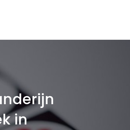
anderijn
k in