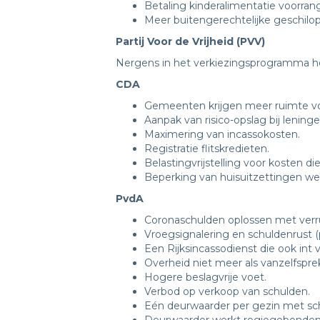
Betaling kinderalimentatie voorran
Meer buitengerechtelijke geschilop
Partij Voor de Vrijheid (PVV)
Nergens in het verkiezingsprogramma he
CDA
Gemeenten krijgen meer ruimte vo
Aanpak van risico-opslag bij lening
Maximering van incassokosten.
Registratie flitskredieten.
Belastingvrijstelling voor kosten
Beperking van huisuitzettingen we
PvdA
Coronaschulden oplossen met verr
Vroegsignalering en schuldenrust 
Een Rijksincassodienst die ook in
Overheid niet meer als vanzelfspre
Hogere beslagvrije voet.
Verbod op verkoop van schulden.
Eén deurwaarder per gezin met sc