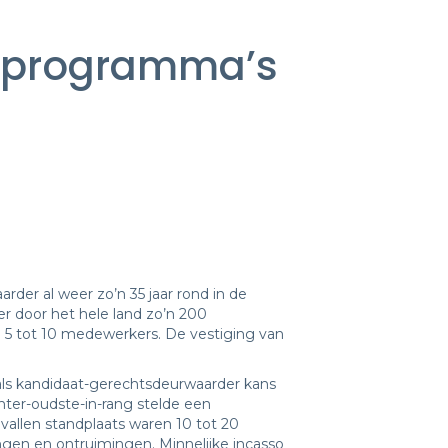
gsprogramma’s
arder al weer zo’n 35 jaar rond in de
er door het hele land zo’n 200
n 5 tot 10 medewerkers. De vestiging van
 als kandidaat-gerechtsdeurwaarder kans
hter-oudste-in-rang stelde een
allen standplaats waren 10 tot 20
ngen en ontruimingen. Minnelijke incasso