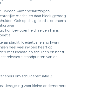
?
de Tweede Kamerverkiezingen
hterlijke macht. en daar bleek genoeg
hulden. Ook op dat gebied is er enorm
tici over
uit hun bevlogenheid hielden Hans
beetje.
ke aandacht. Kredietverlening kwam
nsen heel veel invloed heeft op
uden met incasso en schulden en heeft
meest relevante standpunten van de
rleners om schuldensituatie 2
satieregeling voor kleine ondernemers