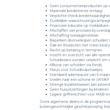
Geen consumentenproducten op afbe
Maximale kredietrente omlaag
Verplichte check kredietwaardighe
Duidelijker waarschuwingscampagn
Financiele educatie op middelbare 
Afschaffen van provisies bij overs
Afschaffing toeslagenstelsel.
Beperken doorverkopen schulden (
Dak-en thuislozen niet meer bestuu
Recht op betaling in termijnen.
Inzicht en overzicht van alle open
Schuldeisers worden verplicht om 
Afkoop van schulden via fonds.
Steun voor Schuldhulpmaatjes.
Standaard adempauze van 6 maanden
Sneller naar een schone lei (WSNP
Strenge kwaliteitseisen aan bewind
Geen huisuitzettingen bij kinderen 
Lagere griffierechten voor MKB en
Grote algemene delers in de programma’s
buitengerechtelijke geschiloplossing, b