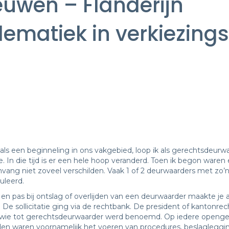
euwen – Flanderijn
lematiek in verkiezin
 als een beginneling in ons vakgebied, loop ik als gerechtsdeurwa
In die tijd is er een hele hoop veranderd. Toen ik begon waren 
ang niet zoveel verschilden. Vaak 1 of 2 deurwaarders met zo’
uleerd.
 en pas bij ontslag of overlijden van een deurwaarder maakte je
e sollicitatie ging via de rechtbank. De president of kantonrec
 wie tot gerechtsdeurwaarder werd benoemd. Op iedere opengev
den waren voornamelijk het voeren van procedures, beslagleggi