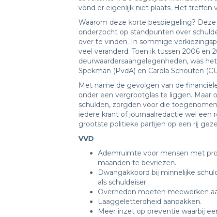
vond er eigenlijk niet plaats. Het treffe
Waarom deze korte bespiegeling? Deze
onderzocht op standpunten over schulde
over te vinden. In sommige verkiezings
veel veranderd. Toen ik tussen 2006 en 
deurwaardersaangelegenheden, was het 
Spekman (PvdA) en Carola Schouten (CU)
Met name de gevolgen van de financiële
onder een vergrootglas te liggen. Maar o
schulden, zorgden voor die toegenomen i
iedere krant of journaalredactie wel ee
grootste politieke partijen op een rij geze
VVD
Ademruimte voor mensen met probl
maanden te bevriezen.
Dwangakkoord bij minnelijke schul
als schuldeiser.
Overheden moeten meewerken aan s
Laaggeletterdheid aanpakken.
Meer inzet op preventie waarbij een