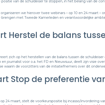
e positie van de schuldeiser te stoppen, in het belang van de co
ganiseren we hierover twee webinars – op 10 en 24 maart – o
te brengen met Tweede Kamerleden en verantwoordelijke ambten
t Herstel de balans tuss
eert zich op het herstellen van de balans tussen de schuldeiser
 journalist voor o.a. het FD en Nieuwsuur, deelt zijn visie o
sie waarin de voorzitters van de initiatiefnemers over dit onder
t Stop de preferentie van
 24 maart, stelt de voorkeurspositie bij incasso/invordering van