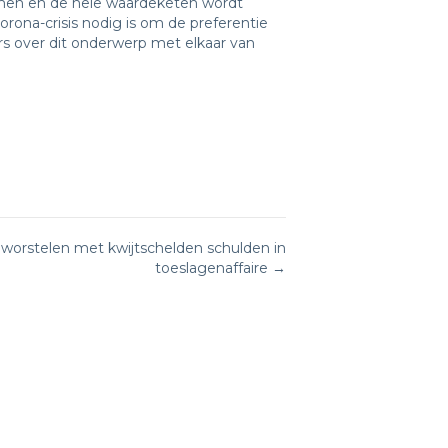
komen en de hele waardeketen wordt
orona-crisis nodig is om de preferentie
ers over dit onderwerp met elkaar van
 worstelen met kwijtschelden schulden in
toeslagenaffaire →