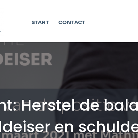
START
CONTACT
ht: Herstel de bal
ldeiser en schuld