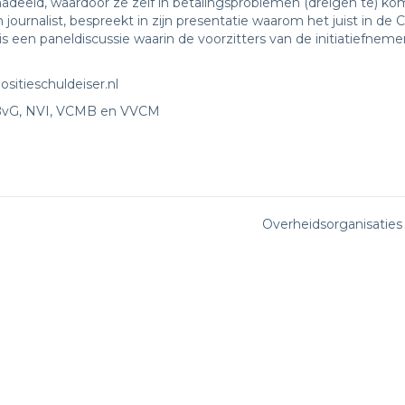
nadeeld, waardoor ze zelf in betalingsproblemen (dreigen te) 
urnalist, bespreekt in zijn presentatie waarom het juist in de C
is een paneldiscussie waarin de voorzitters van de initiatiefnem
sitieschuldeiser.nl
n KBvG, NVI, VCMB en VVCM
Overheidsorganisaties