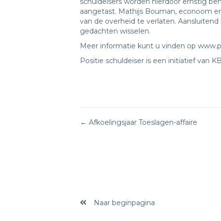
schuldeisers worden hierdoor ernstig be
aangetast. Mathijs Bouman, econoom en jo
van de overheid te verlaten. Aansluitend 
gedachten wisselen.
Meer informatie kunt u vinden op
www.po
Positie schuldeiser is een initiatief va
Posts
← Afkoelingsjaar Toeslagen-affaire
navigation
Naar beginpagina