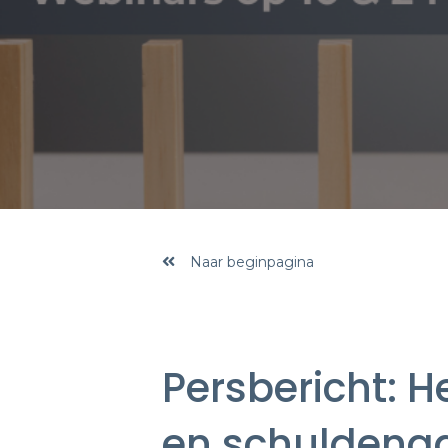
Naar beginpagina
Persbericht: H
en schuldena