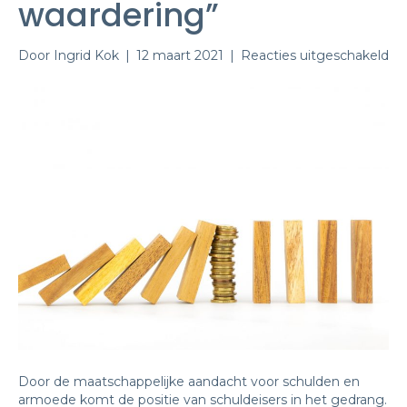
waardering”
vo
Door
Ingrid Kok
|
12 maart 2021
|
Reacties uitgeschakeld
„Po
sc
kri
te
we
aa
en
wa
Door de maatschappelijke aandacht voor schulden en
armoede komt de positie van schuldeisers in het gedrang.