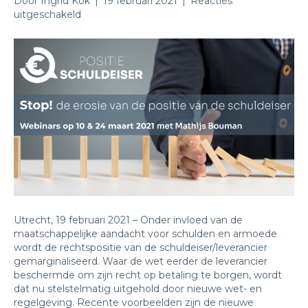
Door
Ingrid Kok
|
19 februari 2021
|
Reacties
voor
uitgeschakeld
Persbericht:
Herstel
de
balans
tussen
schuldeiser
en
schuldenaar
Utrecht, 19 februari 2021 – Onder invloed van de
maatschappelijke aandacht voor schulden en armoede
wordt de rechtspositie van de schuldeiser/leverancier
gemarginaliseerd. Waar de wet eerder de leverancier
beschermde om zijn recht op betaling te borgen, wordt
dat nu stelstelmatig uitgehold door nieuwe wet- en
regelgeving. Recente voorbeelden zijn de nieuwe