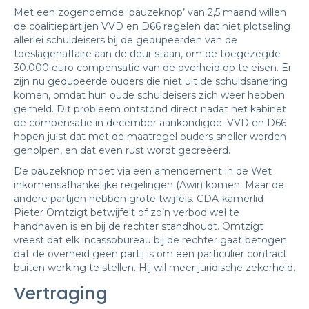
Met een zogenoemde ‘pauzeknop’ van 2,5 maand willen
de coalitiepartijen VVD en D66 regelen dat niet plotseling
allerlei schuldeisers bij de gedupeerden van de
toeslagenaffaire aan de deur staan, om de toegezegde
30.000 euro compensatie van de overheid op te eisen. Er
zijn nu gedupeerde ouders die niet uit de schuldsanering
komen, omdat hun oude schuldeisers zich weer hebben
gemeld. Dit probleem ontstond direct nadat het kabinet
de compensatie in december aankondigde. VVD en D66
hopen juist dat met de maatregel ouders sneller worden
geholpen, en dat even rust wordt gecreëerd.
De pauzeknop moet via een amendement in de Wet
inkomensafhankelijke regelingen (Awir) komen. Maar de
andere partijen hebben grote twijfels. CDA-kamerlid
Pieter Omtzigt betwijfelt of zo’n verbod wel te
handhaven is en bij de rechter standhoudt. Omtzigt
vreest dat elk incassobureau bij de rechter gaat betogen
dat de overheid geen partij is om een particulier contract
buiten werking te stellen. Hij wil meer juridische zekerheid.
Vertraging